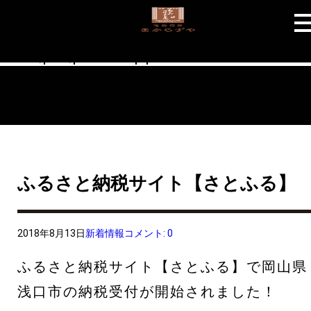
Warning
: "continue" targeting switch is equivalent to "break". Did you
mean to use "continue 2"? in
/home/users/1/addclass/web/makarazuya.net/wp-
includes/pomo/plural-forms.php
on line
210
ふるさと納税サイト【さとふる】
2018年8月13日
新着情報
コメント: 0
ふるさと納税サイト【さとふる】で岡山県
浅口市の納税受付が開始されました！