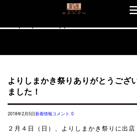
Warning
: "continue" targeting switch is equivalent to "break". Did you
mean to use "continue 2"? in
/home/users/1/addclass/web/makarazuya.net/wp-
includes/pomo/plural-forms.php
on line
210
よりしまかき祭りありがとうござ
ました！
2018年2月5日
新着情報
コメント: 0
２月４日（日）、よりしまかき祭りに出店