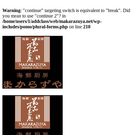
Warning
: "continue" targeting switch is equivalent to "break". Did
you mean to use "continue 2"? in
/home/users/1/addclass/web/makarazuya.net/wp-
includes/pomo/plural-forms.php
on line
210